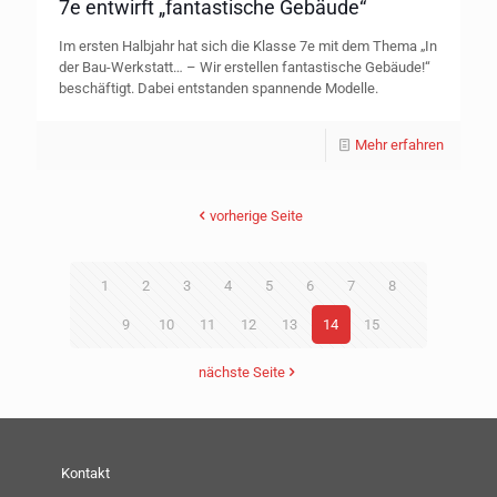
7e entwirft „fantastische Gebäude“
Im ersten Halbjahr hat sich die Klasse 7e mit dem Thema „In
der Bau-Werkstatt… – Wir erstellen fantastische Gebäude!“
beschäftigt. Dabei entstanden spannende Modelle.
Mehr erfahren
vorherige Seite
1
2
3
4
5
6
7
8
9
10
11
12
13
14
15
nächste Seite
Kontakt