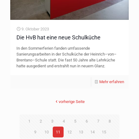
9. Oktober 2023
Die HvB hat eine neue Schulküche
In den Sommerferien fanden umfassende
Sanierungsarbeiten in der Schulküche der Heinrich–von–
Brentano–Schule statt. Die fast 50 Jahre alte Lehrküche
hatte ausgedient und erstrahlt nun in neuem Glanz.
Mehr erfahren
vorherige Seite
1
2
3
4
5
6
7
8
9
10
11
12
13
14
15