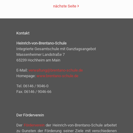
nächste Seite
Kontakt
Heinrich-von-Brentano-Schule
Integrierte Gesamtschule mit Ganztagsangebot
Massenheimer Landstraße 7
65239 Hochheim am Main
E-Mail:
verwaltung@brentano-schule.de
Homepage:
www.brentano-schule.de
Tel. 06146 / 9046-0
Fax. 06146 / 9046-66
Der Förderverein
Der
Förderverein
der Heinrich-von-Brentano-Schule arbeitet
zu Gunsten der Förderung seiner Ziele mit verschiedenen