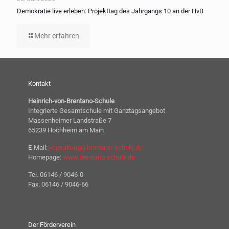
Demokratie live erleben: Projekttag des Jahrgangs 10 an der HvB
Mehr erfahren
Kontakt
Heinrich-von-Brentano-Schule
Integrierte Gesamtschule mit Ganztagsangebot
Massenheimer Landstraße 7
65239 Hochheim am Main
E-Mail:
verwaltung@brentano-schule.de
Homepage:
www.brentano-schule.de
Tel. 06146 / 9046-0
Fax. 06146 / 9046-66
Der Förderverein