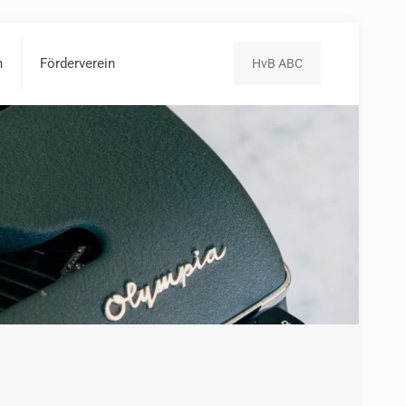
n
Förderverein
HvB ABC