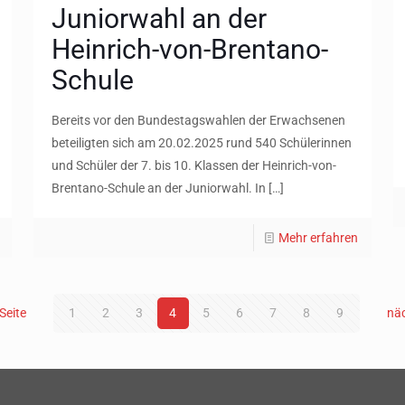
Juniorwahl an der
Heinrich-von-Brentano-
Schule
Bereits vor den Bundestagswahlen der Erwachsenen
beteiligten sich am 20.02.2025 rund 540 Schülerinnen
und Schüler der 7. bis 10. Klassen der Heinrich-von-
Brentano-Schule an der Juniorwahl. In
[…]
Mehr erfahren
Seite
1
2
3
4
5
6
7
8
9
näc