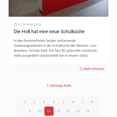
9. Oktober 2023
Die HvB hat eine neue Schulküche
In den Sommerferien fanden umfassende
Sanierungsarbeiten in der Schulküche der Heinrich–von–
Brentano–Schule statt. Die fast 50 Jahre alte Lehrküche
hatte ausgedient und erstrahlt nun in neuem Glanz.
Mehr erfahren
vorherige Seite
1
2
3
4
5
6
7
8
9
10
11
12
13
14
15