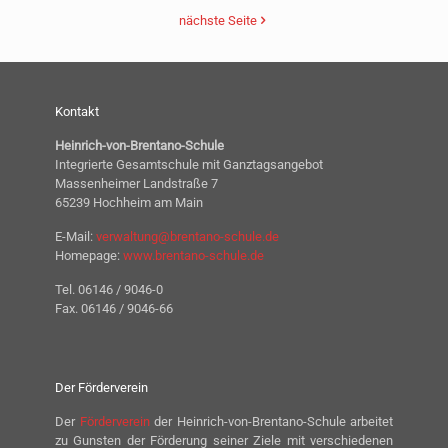
nächste Seite
Kontakt
Heinrich-von-Brentano-Schule
Integrierte Gesamtschule mit Ganztagsangebot
Massenheimer Landstraße 7
65239 Hochheim am Main
E-Mail:
verwaltung@brentano-schule.de
Homepage:
www.brentano-schule.de
Tel. 06146 / 9046-0
Fax. 06146 / 9046-66
Der Förderverein
Der
Förderverein
der Heinrich-von-Brentano-Schule arbeitet
zu Gunsten der Förderung seiner Ziele mit verschiedenen