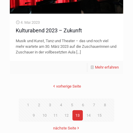
4. Mai 2023
Kulturabend 2023 – Zukunft
Musik und Kunst, Tanz und Theater – das und noch viel
mehr wartete am 30. März 2023 auf die Zuschauerinnen und
Zuschauer in der vollbesetzten Aula
[…]
Mehr erfahren
vorherige Seite
1
2
3
4
5
6
7
8
9
10
11
12
13
14
15
nächste Seite