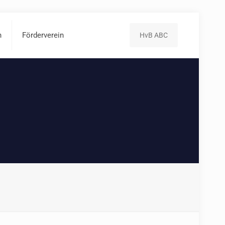
n
Förderverein
HvB ABC