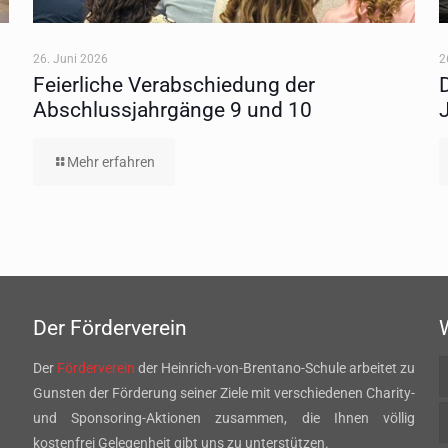
26. Juni 2026
2
Feierliche Verabschiedung der
Abschlussjahrgänge 9 und 10
Mehr erfahren
Der Förderverein
Der
Förderverein
der Heinrich-von-Brentano-Schule arbeitet zu
Gunsten der Förderung seiner Ziele mit verschiedenen Charity-
und Sponsoring-Aktionen zusammen, die Ihnen völlig
kostenfrei Gelegenheit gibt uns zu unterstützen.