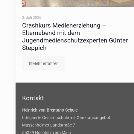
3. Juli 2026
Crashkurs Medienerziehung –
Elternabend mit dem
Jugendmedienschutzexperten Günter
Steppich
Mehr erfahren
Kontakt
Heinrich-von-Brentano-Schule
Integrierte Gesamtschule mit Ganztagsangebot
Massenheimer Landstraße 7
65239 Hochheim am Main