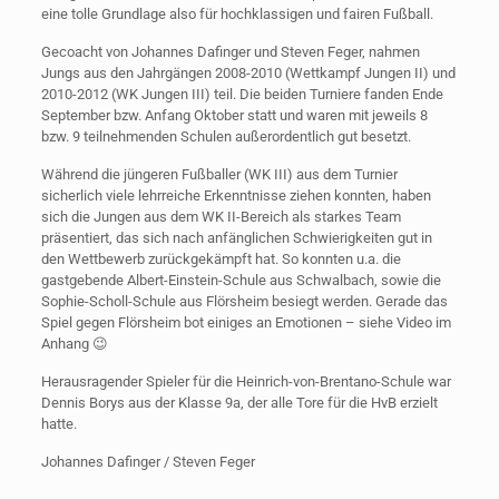
eine tolle Grundlage also für hochklassigen und fairen Fußball.
Gecoacht von Johannes Dafinger und Steven Feger, nahmen
Jungs aus den Jahrgängen 2008-2010 (Wettkampf Jungen II) und
2010-2012 (WK Jungen III) teil. Die beiden Turniere fanden Ende
September bzw. Anfang Oktober statt und waren mit jeweils 8
bzw. 9 teilnehmenden Schulen außerordentlich gut besetzt.
Während die jüngeren Fußballer (WK III) aus dem Turnier
sicherlich viele lehrreiche Erkenntnisse ziehen konnten, haben
sich die Jungen aus dem WK II-Bereich als starkes Team
präsentiert, das sich nach anfänglichen Schwierigkeiten gut in
den Wettbewerb zurückgekämpft hat. So konnten u.a. die
gastgebende Albert-Einstein-Schule aus Schwalbach, sowie die
Sophie-Scholl-Schule aus Flörsheim besiegt werden. Gerade das
Spiel gegen Flörsheim bot einiges an Emotionen – siehe Video im
Anhang 😉
Herausragender Spieler für die Heinrich-von-Brentano-Schule war
Dennis Borys aus der Klasse 9a, der alle Tore für die HvB erzielt
hatte.
Johannes Dafinger / Steven Feger