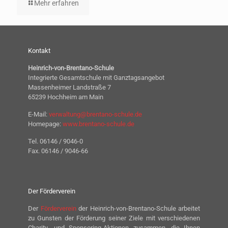
Mehr erfahren
Kontakt
Heinrich-von-Brentano-Schule
Integrierte Gesamtschule mit Ganztagsangebot
Massenheimer Landstraße 7
65239 Hochheim am Main
E-Mail:
verwaltung@brentano-schule.de
Homepage:
www.brentano-schule.de
Tel. 06146 / 9046-0
Fax. 06146 / 9046-66
Der Förderverein
Der
Förderverein
der Heinrich-von-Brentano-Schule arbeitet
zu Gunsten der Förderung seiner Ziele mit verschiedenen
Charity- und Sponsoring-Aktionen zusammen, die Ihnen