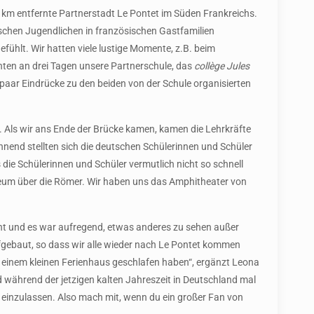
km entfernte Partnerstadt Le Pontet im Süden Frankreichs.
chen Jugendlichen in französischen Gastfamilien
ühlt. Wir hatten viele lustige Momente, z.B. beim
hten an drei Tagen unsere Partnerschule, das
collège Jules
 paar Eindrücke zu den beiden von der Schule organisierten
). Als wir ans Ende der Brücke kamen, kamen die Lehrkräfte
hnend stellten sich die deutschen Schülerinnen und Schüler
ie Schülerinnen und Schüler vermutlich nicht so schnell
useum über die Römer. Wir haben uns das Amphitheater von
sant und es war aufregend, etwas anderes zu sehen außer
fgebaut, so dass wir alle wieder nach Le Pontet kommen
in einem kleinen Ferienhaus geschlafen haben“, ergänzt Leona
nd während der jetzigen kalten Jahreszeit in Deutschland mal
einzulassen. Also mach mit, wenn du ein großer Fan von