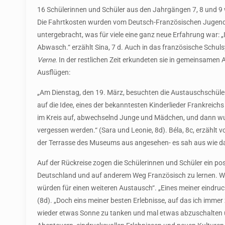
16 Schülerinnen und Schüler aus den Jahrgängen 7, 8 und 9
Die Fahrtkosten wurden vom Deutsch-Französischen Jugendw
untergebracht, was für viele eine ganz neue Erfahrung war: 
Abwasch.“ erzählt Sina, 7 d. Auch in das französische Schul
Verne
. In der restlichen Zeit erkundeten sie in gemeinsamen
Ausflügen:
„Am Dienstag, den 19. März, besuchten die Austauschschüle
auf die Idee, eines der bekanntesten Kinderlieder Frankreichs
im Kreis auf, abwechselnd Junge und Mädchen, und dann wurd
vergessen werden.“ (Sara und Leonie, 8d). Béla, 8c, erzähl
der Terrasse des Museums aus angesehen- es sah aus wie da
Auf der Rückreise zogen die Schülerinnen und Schüler ein po
Deutschland und auf anderem Weg Französisch zu lernen. Wi
würden für einen weiteren Austausch“. „Eines meiner eindruc
(8d). „Doch eins meiner besten Erlebnisse, auf das ich immer
wieder etwas Sonne zu tanken und mal etwas abzuschalten u