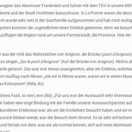
 wagten das Abenteuer Frankreich und fuhren mit dem TGV in unsere 893 
erk und der Stadt Hochheim bezuschusst. In Le Pontet waren die deuts
„Ich wurde sehr nett in der Gastfamilie aufgenommen und hab mich wohlgef
system konnten die Jugendlichen einen Einblick gewinnen, denn sie besuc
 Ausflügen die Region rund um unsere Partnerstadt, die Provence. Hier ein
r aus der HvB das Wahrzeichen von Avignon, die Brücke (
pont d‘Avignon
 zu singen „
Sur le pont d‘Avignon
“ (Auf der Brücke von Avignon). Nichts a
e getanzt. Das war erst etwas unangenehm, aber ein Erlebnis, welches d
t vom Ausflug nach Nîmes: „Als wir in Nîmes waren, waren wir in einem M
s Kolosseum“ (Béla, 8c).
sitives Fazit, so wie Leon (8d): „Für uns war der Austausch sehr interes
r haben eine enge Bindung mit der Familie unserer Austauschpartner au
ksvollsten Erlebnisse war, als wir die Großeltern besucht haben und wir 
 zurück blicken werde, war der Besuch beim Strand. Es ist sehr erfrische
nd fernab von dem, was wir als normal kennen, sich auf neue Abenteuer 