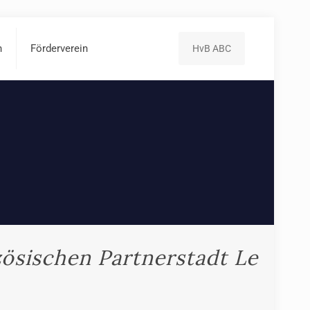
n
Förderverein
HvB ABC
zösischen Partnerstadt Le