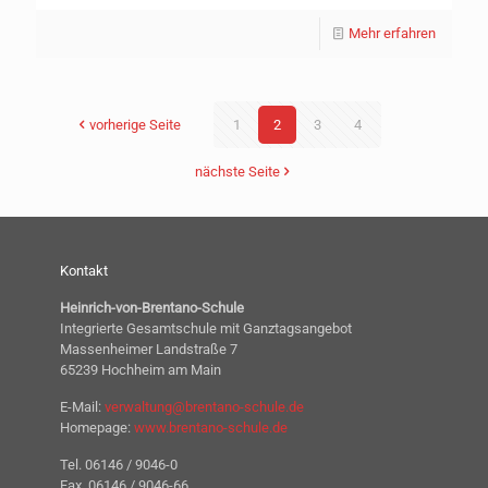
Mehr erfahren
vorherige Seite
1
2
3
4
nächste Seite
Kontakt
Heinrich-von-Brentano-Schule
Integrierte Gesamtschule mit Ganztagsangebot
Massenheimer Landstraße 7
65239 Hochheim am Main
E-Mail:
verwaltung@brentano-schule.de
Homepage:
www.brentano-schule.de
Tel. 06146 / 9046-0
Fax. 06146 / 9046-66