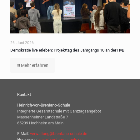
26. Juni 2026
Demokratie live erleben: Projekttag des Jahrgangs 10 an der HvB
Mehr erfahren
Kontakt
Heinrich-von-Brentano-Schule
Integrierte Gesamtschule mit Ganztagsangebot
Massenheimer Landstraße 7
65239 Hochheim am Main
E-Mail:
verwaltung@brentano-schule.de
Homepage:
www.brentano-schule.de