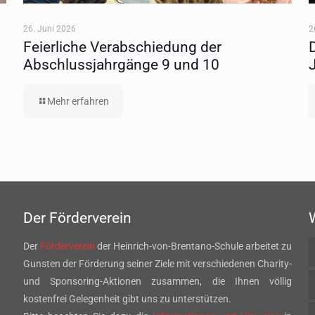
26. Juni 2026
2
Feierliche Verabschiedung der
Abschlussjahrgänge 9 und 10
Mehr erfahren
Der Förderverein
Der
Förderverein
der Heinrich-von-Brentano-Schule arbeitet zu
Gunsten der Förderung seiner Ziele mit verschiedenen Charity-
und Sponsoring-Aktionen zusammen, die Ihnen völlig
kostenfrei Gelegenheit gibt uns zu unterstützen.