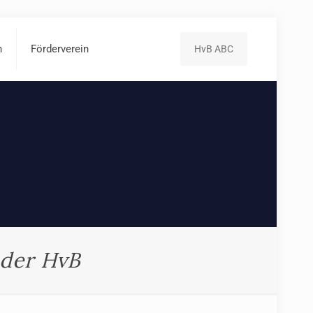
n
Förderverein
HvB ABC
n der HvB