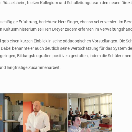
n Rüsselsheim, hießen Kollegium und Schulleitungsteam den neuen Direkt
chlägige Erfahrung, berichtete Herr Singer, ebenso sei er versiert im Berei
n Kultusministerium sei Herr Dreyer zudem erfahren im Verwaltungshande
nd gab einen kurzen Einblick in seine pädagogischen Vorstellungen. Die 
abei benannte er auch deutlich seine Wertschätzung für das System der I
elingen, Bildungsbiografien positiv zu gestalten, indem die Schülerinnen
e und langfristige Zusammenarbeit.