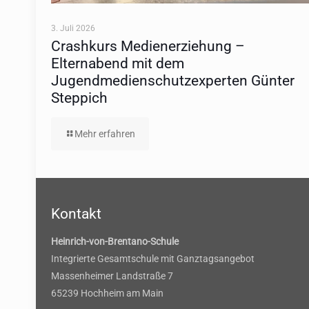
3. Juli 2026
Crashkurs Medienerziehung –
Elternabend mit dem
Jugendmedienschutzexperten Günter
Steppich
Mehr erfahren
Kontakt
Heinrich-von-Brentano-Schule
Integrierte Gesamtschule mit Ganztagsangebot
Massenheimer Landstraße 7
65239 Hochheim am Main