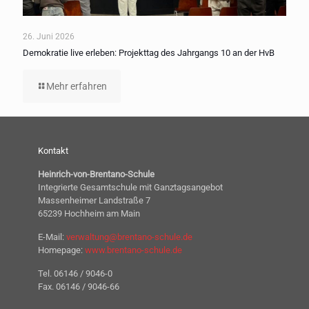
26. Juni 2026
Demokratie live erleben: Projekttag des Jahrgangs 10 an der HvB
Mehr erfahren
Kontakt
Heinrich-von-Brentano-Schule
Integrierte Gesamtschule mit Ganztagsangebot
Massenheimer Landstraße 7
65239 Hochheim am Main
E-Mail:
verwaltung@brentano-schule.de
Homepage:
www.brentano-schule.de
Tel. 06146 / 9046-0
Fax. 06146 / 9046-66